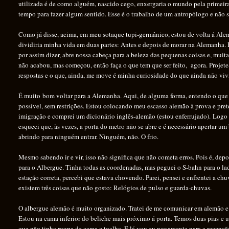
utilizada é de como alguém, nascido cego, enxergaria o mundo pela primeira
tempo para fazer algum sentido. Esse é o trabalho de um antropólogo e não 
Como já disse, acima, em meu sotaque tupi-germânico, estou de volta á Ale
dividiria minha vida em duas partes: Antes e depois de morar na Alemanha
por assim dizer, abre nossa cabeça para a beleza das pequenas coisas e, mu
não acabou, mas começou, então faça o que tem que ser feito,
agora. Projet
respostas e o que, ainda, me move é minha curiosidade do que ainda não viv
É muito bom voltar para a Alemanha. Aqui, de alguma forma, entendo o que o p
possível, sem restrições. Estou colocando meu escasso alemão à prova e pret
imigração e comprei um dicionário inglês-alemão (estou enferrujado). Logo q
esqueci que, às vezes, a porta do metro não se abre e é necessário apertar u
abrindo para ninguém entrar. Ninguém, não. O frio.
Mesmo sabendo ir e vir, isso não significa que não cometa erros. Pois é, dep
para o Albergue. Tinha todas as coordenadas, mas peguei o S-bahn para o l
estação correta, percebi que estava chovendo. Parei, pensei e enfrentei a c
existem três coisas que não gosto: Relógios de pulso e guarda-chuvas.
O albergue alemão é muito organizado. Tratei de me comunicar em alemão e tu
Estou na cama inferior do beliche mais próximo á porta. Temos duas pias e 
que não tinha roupa de cama e toalha. E lá vou eu novamente para a recepç