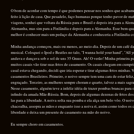
O bom de acordar com tempo é que podemos pensar nos sonhos que acabamos 
feito à lição de casa. Que pesadelo, faço humanas porque tenho pavor de m
viagens, sonhei que voltara da Rússia para o Brasil e depois iria para a Ale
Alemanha, mas sim para a Finlândia e depois para a Alemanha. Esse bem qu
melhor é conhecer mais um pedaço da Alemanha e conheceria a Finlândia co
Minha andança começou, mais ou menos, ao meio-dia. Depois de um café da m
musical. Coloquei o Ipod e Beatles no talo, "I wanna hold your hand", "Al
andava e dançava sob o sol de uns 35 Graus. Ah! O verão! Minha primeira par
muitos casais vão tirar suas fotos de casamento. Os casais chegam em cumpri
casal estava chegando, decidi que iria esperar e tirar algumas fotos minhas
casamentos Brasileiros. Primeiro, o noivo sempre tem uma cara de estar fe
engraçado. Terceiro, as mulheres sempre choram e quarto, talvez a mais sagr
Nesse casamento, alguém teve a infeliz idéia de trazer pombas brancas para 
infindo da amada Mãe-Rússia. Bom, depois de algumas dezenas de fotos dos 
las para a liberdade. A noiva solta sua pomba e ela alça um belo vôo. O noiv
chacoalha, assopra as mãos e enquanto isso a noiva ri, assim como todos os 
liberdade e deixa um presente de casamento na mão do noivo.
Eu sempre choro em casamentos.