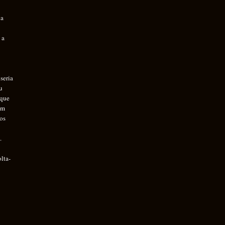
ha
 a
seria
u
 que
um
aos
o
.
lta-