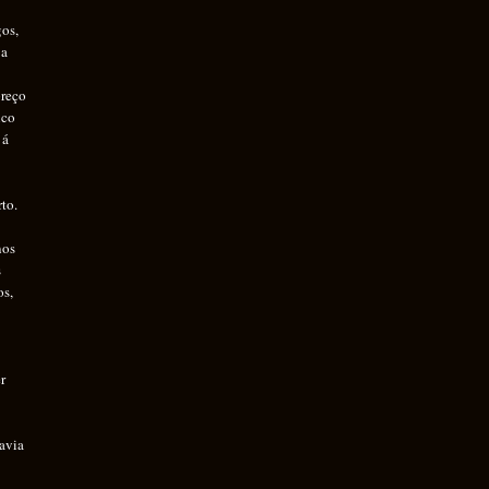
gos,
 a
preço
ico
 á
to.
nos
s
os,
er
avia