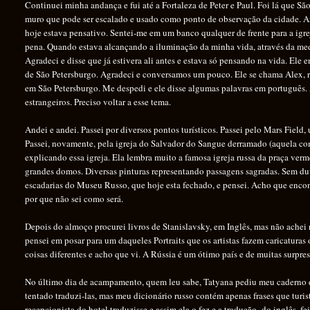
Continuei minha andança e fui até a Fortaleza de Peter e Paul. Foi lá que 
muro que pode ser escalado e usado como ponto de observação da cidade. Ante
hoje estava pensativo. Sentei-me em um banco qualquer de frente para a igr
pena. Quando estava alcançando a iluminação da minha vida, através da medi
Agradeci e disse que já estivera ali antes e estava só pensando na vida. Ele
de São Petersburgo. Agradeci e conversamos um pouco. Ele se chama Alex, r
em São Petersburgo. Me despedi e ele disse algumas palavras em português. 
estrangeiros.
Preciso voltar a esse tema.
Andei e andei. Passei por diversos pontos turísticos. Passei pelo Mars Fi
Passei, novamente, pela igreja do Salvador do Sangue derramado (aquela com
explicando essa igreja. Ela lembra muito a famosa igreja russa da praça ve
grandes domos. Diversas pinturas representando passagens sagradas. Sem duv
escadarias do Museu Russo, que hoje esta fechado, e pensei. Acho que encon
por que não sei como será.
Depois do almoço procurei livros de Stanislavsky, em Inglês, mas não achei
pensei em posar para um daqueles Portraits que os artistas fazem caricaturas 
coisas diferentes e acho que vi. A Rússia é um ótimo país e de muitas surpr
No último dia de acampamento, quem leu sabe, Tatyana pediu meu caderno 
tentado traduzi-las, mas meu dicionário russo contém apenas frases que turist
recepcionista do hotel traduzisse e assim ela o fez e a tradução, do inglês, fe