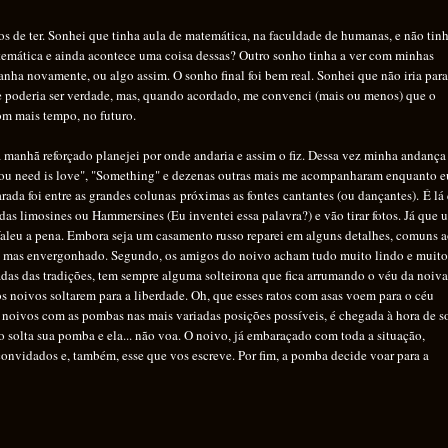
de ter. Sonhei que tinha aula de matemática, na faculdade de humanas, e não tin
atemática e ainda acontece uma coisa dessas? Outro sonho tinha a ver com minhas
manha novamente, ou algo assim. O sonho final foi bem real. Sonhei que não iria para
e poderia ser verdade, mas, quando acordado, me convenci (mais ou menos) que o
m mais tempo, no futuro.
anhã reforçado planejei por onde andaria e assim o fiz. Dessa vez minha andança 
l you need is love", "Something" e dezenas outras mais me acompanharam enquanto e
ada foi entre as grandes colunas próximas as fontes cantantes (ou dançantes). É lá
das limosines ou Hammersines (Eu inventei essa palavra?) e vão tirar fotos. Já que 
. Valeu a pena. Embora seja um casamento russo reparei em alguns detalhes, comuns 
liz, mas envergonhado. Segundo, os amigos do noivo acham tudo muito lindo e muit
adas das tradições, tem sempre alguma solteirona que fica arrumando o véu da noiva
os noivos soltarem para a liberdade. Oh, que esses ratos com asas voem para o céu
noivos com as pombas nas mais variadas posições possíveis, é chegada à hora de so
o solta sua pomba e ela... não voa. O noivo, já embaraçado com toda a situação,
convidados e, também, esse que vos escreve. Por fim, a pomba decide voar para a