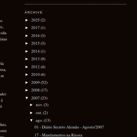
ARCHIVE
2025
(2)
po
►
do,
2017
(1)
►
vida
2016
(3)
►
minas
2015
(3)
►
2014
(1)
►
2013
(9)
►
ela
2012
(4)
►
isa,
2010
(6)
►
 se
2009
(52)
►
2008
(17)
►
nde)
2007
(23)
▼
 á
nov.
(3)
►
só
out.
(2)
►
ago.
(13)
▼
ches.
01 - Diário Secreto Alemão - Agosto/2007
notei
17 - Mandamentos na Rússia
mas