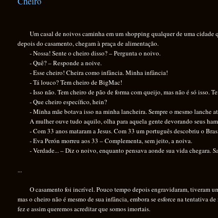
Cheiro
Um casal de noivos caminha em um shopping qualquer de uma cidade qualq
depois do casamento, chegam à praça de alimentação.
- Nossa! Sente o cheiro disso? – Pergunta o noivo.
- Quê? – Responde a noive.
- Esse cheiro! Cheira como infância. Minha infância!
- Tá louco? Tem cheiro de BigMac!
- Isso não. Tem cheiro de pão de forma com queijo, mas não é só isso. Te
- Que cheiro específico, hein?
- Minha mãe botava isso na minha lancheira. Sempre o mesmo lanche até a
A mulher ouve tudo aquilo, olha para aquela gente devorando seus hambú
- Com 33 anos mataram a Jesus. Com 33 um português descobriu o Brasil
- Eva Perón morreu aos 33 – Complementa, sem jeito, a noiva.
- Verdade... – Diz o noivo, enquanto pensava aonde sua vida chegara. Sabia
...
O casamento foi incrível. Pouco tempo depois engravidaram, tiveram um filh
mas o cheiro não é mesmo de sua infância, embora se esforce na tentativa de 
fez e assim queremos acreditar que somos imortais.