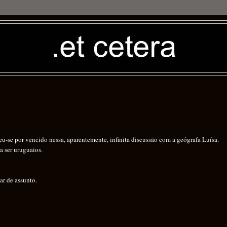
-se por vencido nessa, aparentemente, infinita discussão com a geógrafa Luísa.
a ser uruguaios.
ar de assunto.