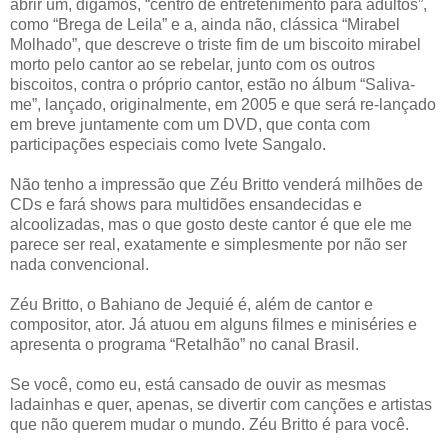
abrir um, digamos, “centro de entretenimento para adultos”,
como “Brega de Leila” e a, ainda não, clássica “Mirabel
Molhado”, que descreve o triste fim de um biscoito mirabel
morto pelo cantor ao se rebelar, junto com os outros
biscoitos, contra o próprio cantor, estão no álbum “Saliva-
me”, lançado, originalmente, em 2005 e que será re-lançado
em breve juntamente com um DVD, que conta com
participações especiais como Ivete Sangalo.
Não tenho a impressão que Zéu Britto venderá milhões de
CDs e fará shows para multidões ensandecidas e
alcoolizadas, mas o que gosto deste cantor é que ele me
parece ser real, exatamente e simplesmente por não ser
nada convencional.
Zéu Britto, o Bahiano de Jequié é, além de cantor e
compositor, ator. Já atuou em alguns filmes e miniséries e
apresenta o programa “Retalhão” no canal Brasil.
Se você, como eu, está cansado de ouvir as mesmas
ladainhas e quer, apenas, se divertir com canções e artistas
que não querem mudar o mundo. Zéu Britto é para você.