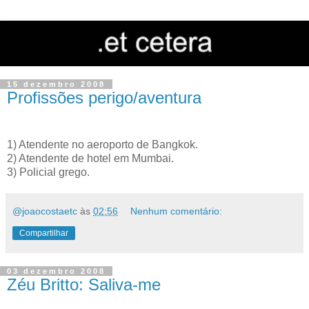
15 dezembro 2008
Profissões perigo/aventura
1) Atendente no aeroporto de Bangkok.
2) Atendente de hotel em Mumbai.
3) Policial grego.
@joaocostaetc
às
02:56
Nenhum comentário:
Compartilhar
03 dezembro 2008
Zéu Britto: Saliva-me