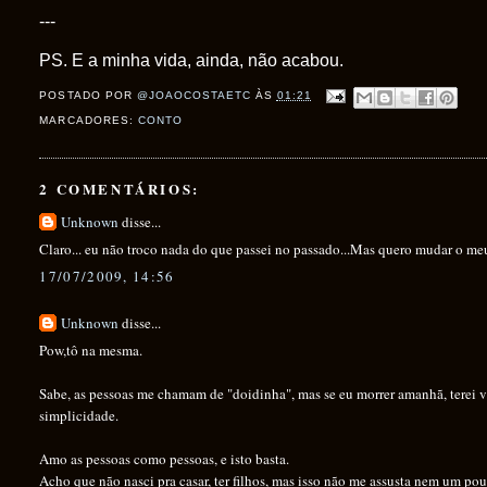
---
PS. E a minha vida, ainda, não acabou.
POSTADO POR
@JOAOCOSTAETC
ÀS
01:21
MARCADORES:
CONTO
2 COMENTÁRIOS:
Unknown
disse...
Claro... eu não troco nada do que passei no passado...Mas quero mudar o meu
17/07/2009, 14:56
Unknown
disse...
Pow,tô na mesma.
Sabe, as pessoas me chamam de "doidinha", mas se eu morrer amanhã, terei 
simplicidade.
Amo as pessoas como pessoas, e isto basta.
Acho que não nasci pra casar, ter filhos, mas isso não me assusta nem um pou