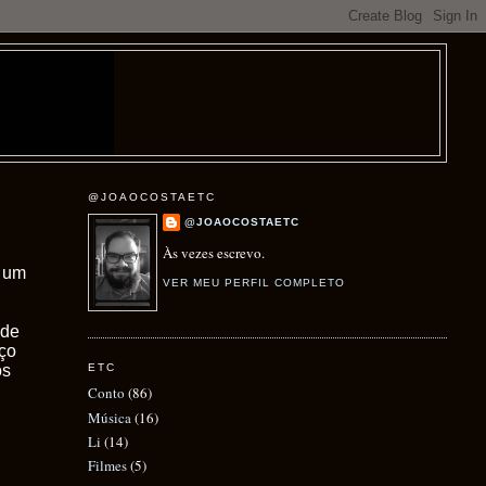
@JOAOCOSTAETC
@JOAOCOSTAETC
Às vezes escrevo.
m um
VER MEU PERFIL COMPLETO
nde
uço
os
ETC
Conto
(86)
Música
(16)
Li
(14)
Filmes
(5)