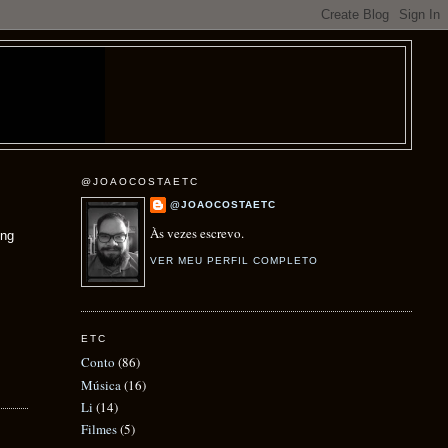
@JOAOCOSTAETC
@JOAOCOSTAETC
Às vezes escrevo.
ong
VER MEU PERFIL COMPLETO
ETC
Conto
(86)
Música
(16)
Li
(14)
Filmes
(5)