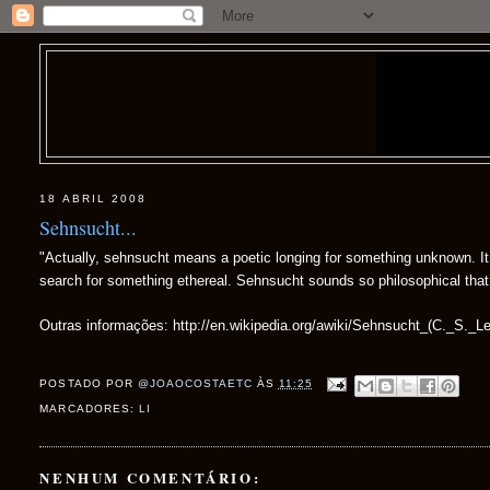
18 ABRIL 2008
Sehnsucht...
"Actually, sehnsucht means a poetic longing for something unknown. It is
search for something ethereal. Sehnsucht sounds so philosophical that
Outras informações: http://en.wikipedia.org/awiki/Sehnsucht_(C._S._L
POSTADO POR
@JOAOCOSTAETC
ÀS
11:25
MARCADORES:
LI
NENHUM COMENTÁRIO: